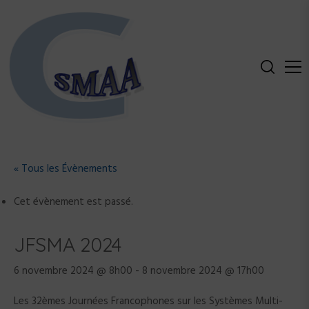
S
k
i
p
t
o
c
o
collège de l'Association Française
Collège
n
d'Intelligence Artificielle (AFIA)
t
Systèmes
« Tous les Évènements
e
n
Multi-Agents et
Cet évènement est passé.
t
Agents
JFSMA 2024
autonomes
6 novembre 2024 @ 8h00
-
8 novembre 2024 @ 17h00
(SMAA)
Les 32èmes Journées Francophones sur les Systèmes Multi-