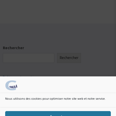
Rechercher
Rechercher
Politique de cookies
RGPD
Nous utilisons des cookies pour optimiser notre site web et notre service.
Envoyez un email à
webmestre@college-smaa.fr
si vous souhaitez modifier, retirer une
information vous concernant.