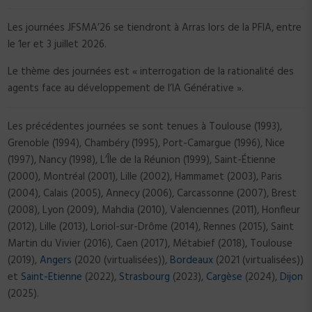
Les journées JFSMA’26 se tiendront à Arras lors de la PFIA, entre
le 1er et 3 juillet 2026.
Le thème des journées est « interrogation de la rationalité des
agents face au développement de l’IA Générative ».
Les précédentes journées se sont tenues à Toulouse (1993),
Grenoble (1994), Chambéry (1995), Port-Camargue (1996), Nice
(1997), Nancy (1998), L’Île de la Réunion (1999), Saint-Étienne
(2000), Montréal (2001), Lille (2002), Hammamet (2003), Paris
(2004), Calais (2005), Annecy (2006), Carcassonne (2007), Brest
(2008), Lyon (2009), Mahdia (2010), Valenciennes (2011), Honfleur
(2012), Lille (2013), Loriol-sur-Drôme (2014), Rennes (2015), Saint
Martin du Vivier (2016), Caen (2017), Métabief (2018), Toulouse
(2019),
Angers
(2020 (virtualisées)),
Bordeaux
(2021 (virtualisées))
et
Saint-Etienne
(2022),
Strasbourg
(2023),
Cargèse
(2024),
Dijon
(2025).