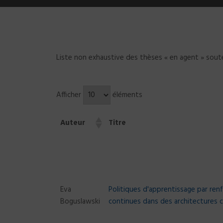
Liste non exhaustive des thèses « en agent » sou
Afficher
éléments
Auteur
Titre
Auteur
Titre
Eva
Politiques d'apprentissage par ren
Boguslawski
continues dans des architectures c