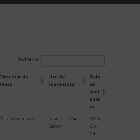
Rechercher:
Directeur de
Lieu de
Date
these
soutenance
de
sout
enan
ce
Directeur de
Lieu de
Date
Marc Schoenauer
Universite Paris-
2026-
these
soutenance
de
Saclay
06-
sout
04
enan