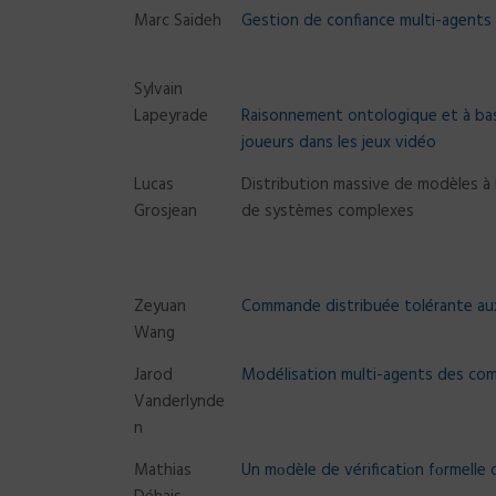
Marc Saideh
Gestion de confiance multi-agents 
Sylvain
Lapeyrade
Raisonnement ontologique et à base 
joueurs dans les jeux vidéo
Lucas
Distribution massive de modèles à b
Grosjean
de systèmes complexes
Zeyuan
Commande distribuée tolérante aux
Wang
Jarod
Modélisation multi-agents des com
Vanderlynde
n
Mathias
Un mοdèle de vérificatiοn fοrmell