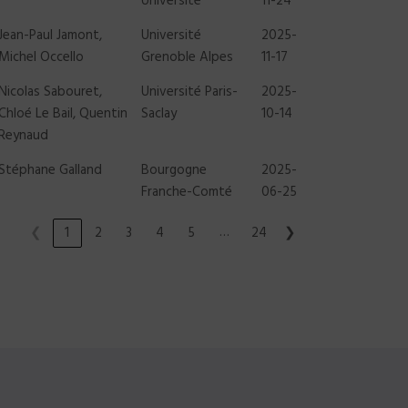
Université
11-24
Jean-Paul Jamont,
Université
2025-
Michel Occello
Grenoble Alpes
11-17
Nicolas Sabouret,
Université Paris-
2025-
Chloé Le Bail, Quentin
Saclay
10-14
Reynaud
Stéphane Galland
Bourgogne
2025-
Franche-Comté
06-25
…
❮
1
2
3
4
5
24
❯