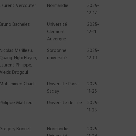
Laurent Vercouter
Normandie
2025-
ce
12-17
Bruno Bachelet
Université
2025-
Clermont
12-11
Auvergne
Nicolas Marilleau,
Sorbonne
2025-
Quang-Nghi Huynh,
université
12-01
Laurent Philippe,
Alexis Drogoul
Mohammed Chadli
Universite Paris-
2025-
Saclay
11-26
Philippe Mathieu
Université de Lille
2025-
11-25
Gregory Bonnet
Normandie
2025-