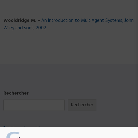
Wooldridge M.
–
An Introduction to MultiAgent Systems, John
Wiley and sons, 2002
Rechercher
Rechercher
Politique de cookies