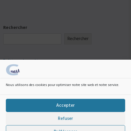
Rechercher
Rechercher
Politique de cookies
RGPD
Nous utilisons des cookies pour optimiser notre site web et notre service.
Envoyez un email à
webmestre@college-smaa.fr
si vous souhaitez modifier, retirer une
information vous concernant.
Accepter
Refuser
Copyright © All right reserved