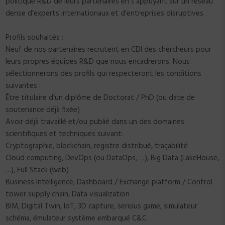
politique R&D de leurs partenaires en s’appuyant sur un réseau
dense d’experts internationaux et d’entreprises disruptives.
Profils souhaités :
Neuf de nos partenaires recrutent en CDI des chercheurs pour
leurs propres équipes R&D que nous encadrerons. Nous
sélectionnerons des profils qui respecteront les conditions
suivantes :
Être titulaire d’un diplôme de Doctorat / PhD (ou date de
soutenance déjà fixée)
Avoir déjà travaillé et/ou publié dans un des domaines
scientifiques et techniques suivant:
Cryptographie, blockchain, registre distribué, traçabilité
Cloud computing, DevOps (ou DataOps, …), Big Data (LakeHouse,
…), Full Stack (web)
Business Intelligence, Dashboard / Exchange platform / Control
tower supply chain, Data visualization
BIM, Digital Twin, IoT, 3D capture, serious game, simulateur
schéma, émulateur système embarqué C&C